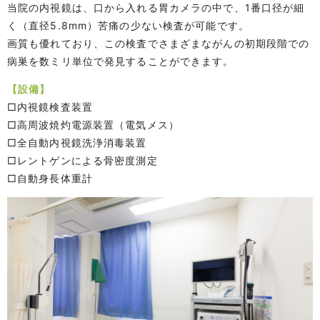
当院の内視鏡は、口から入れる胃カメラの中で、1番口径が細
く（直径5.8mm）苦痛の少ない検査が可能です。
画質も優れており、この検査でさまざまながんの初期段階での
病巣を数ミリ単位で発見することができます。
【設備】
□内視鏡検査装置
□高周波焼灼電源装置（電気メス）
□全自動内視鏡洗浄消毒装置
□レントゲンによる骨密度測定
□自動身長体重計