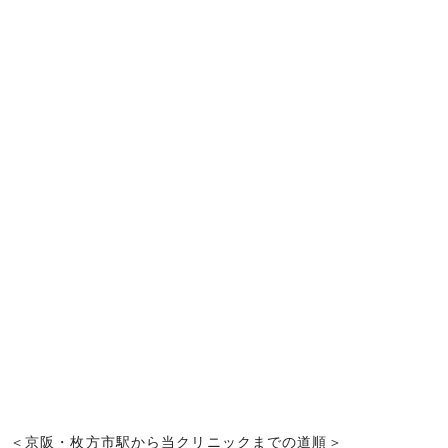
＜京阪・枚方市駅から当クリニックまでの道順＞