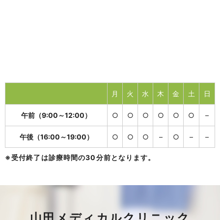
月
火
水
木
金
土
日
午前（9:00～12:00）
○
○
○
○
○
○
–
午後（16:00～19:00）
○
○
○
–
○
–
–
※受付終了は診療時間の30分前となります。
山田メディカルクリニック