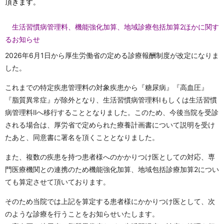
頂きます。
生活習慣病管理料、機能強化加算、地域診療包括加算2ほかに関す
るお知らせ
2026年6月1日から厚生労働省の定める診療報酬制度が改定になりま
した。
これまでの特定疾患管理料の対象疾患から『糖尿病』『高血圧』
『脂質異常症』が除外となり、生活習慣病管理料Ⅰもしくは生活習慣
病管理料Ⅱへ移行することとなりました。このため、今後当院を受診
される場合は、厚労省で定められた療養計画書について説明を受け
たあと、同意書に署名を頂くこととなりました。
また、複数の疾患を持つ患者様へのかかりつけ医としての対応、専
門医療機関との連携のため機能強化加算、地域包括診療加算2につい
ても算定させて頂いております。
そのため当院では上記を算定する患者様にかかりつけ医として、次
のような診療を行うことをお知らせいたします。